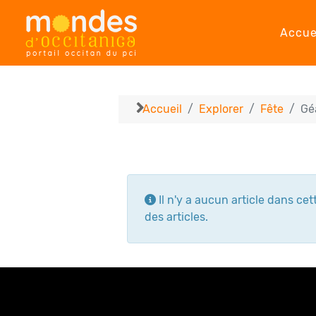
Accue
Accueil
Explorer
Fête
Gé
Info
Il n'y a aucun article dans ce
des articles.