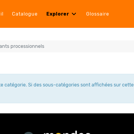
il
Catalogue
Explorer
Glossaire
ants processionnels
tte catégorie. Si des sous-catégories sont affichées sur cett