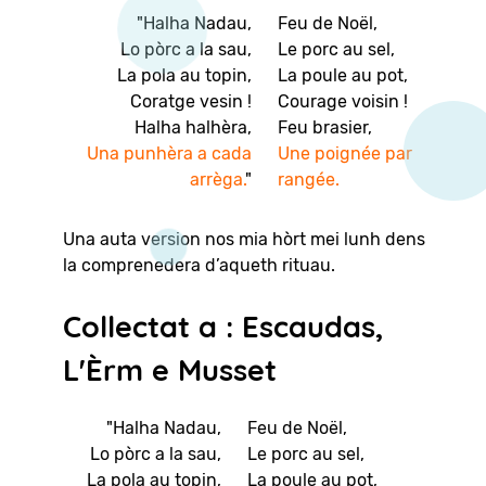
"Halha Nadau,
Feu de Noël,
Lo pòrc a la sau,
Le porc au sel,
La pola au topin,
La poule au pot,
Coratge vesin !
Courage voisin !
Halha halhèra,
Feu brasier,
Una punhèra a cada
Une poignée par
arrèga.
"
rangée.
Una auta version nos mia hòrt mei lunh dens
la comprenedera d’aqueth rituau.
Collectat a : Escaudas,
L'Èrm e Musset
"Halha Nadau,
Feu de Noël,
Lo pòrc a la sau,
Le porc au sel,
La pola au topin,
La poule au pot,