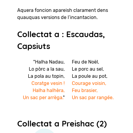
Aquera foncion apareish clarament dens
quauquas versions de l’incantacion.
Collectat a : Escaudas,
Capsiuts
"Halha Nadau,
Feu de Noël,
Lo pòrc a la sau,
Le porc au sel,
La pola au topin,
La poule au pot,
Coratge vesin !
Courage voisin,
Halha halhèra,
Feu brasier,
Un sac per arrèga.
"
Un sac par rangée.
Collectat a Preishac (2)