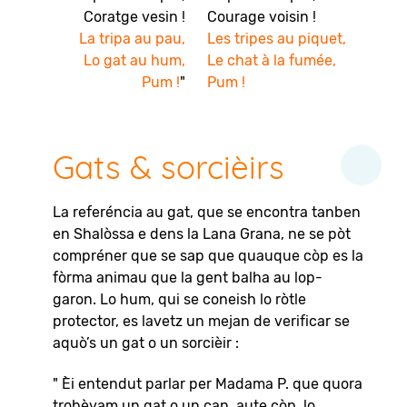
Coratge vesin !
Courage voisin !
La tripa au pau,
Les tripes au piquet,
Lo gat au hum,
Le chat à la fumée,
Pum !
"
Pum !
Gats & sorcièirs
La referéncia au gat, que se encontra tanben
en Shalòssa e dens la Lana Grana, ne se pòt
compréner que se sap que quauque còp es la
fòrma animau que la gent balha au lop-
garon. Lo hum, qui se coneish lo ròtle
protector, es lavetz un mejan de verificar se
aquò’s un gat o un sorcièir :
" Èi entendut parlar per Madama P. que quora
trobèvam un gat o un can, aute còp, lo