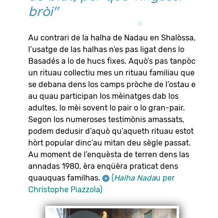
bròi"
Au contrari de la halha de Nadau en Shalòssa,
l’usatge de las halhas n’es pas ligat dens lo
Basadés a lo de hucs fixes. Aquò’s pas tanpòc
un rituau collectiu mes un rituau familiau que
se debana dens los camps pròche de l’ostau e
au quau participan los mèinatges dab los
adultes, lo mèi sovent lo pair o lo gran-pair.
Segon los numeroses testimònis amassats,
podem dedusir d’aquò qu’aqueth rituau estot
hòrt popular dinc’au mitan deu sègle passat.
Au moment de l’enquèsta de terren dens las
annadas 1980, èra enqüèra praticat dens
quauquas familhas.
(
Halha Nada
u per
Christophe Piazzola)