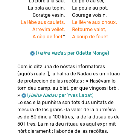
Lo pòrc a la sau,
Le porc au sel,
La pola au topin,
La poule au pot,
Coratge vesin,
Courage voisin,
La lèbe aus caulets,
Le lièvre aux choux,
Arrevira veilet,
Retourne valet,
A còp de foèt.
"
A coup de fouet.
(
Halha Nadau
per Odette Monge)
Com ic ditz una de nòstas informatoras
(aquò’s reale !), la halha de Nadau es un rituau
de proteccion de las recòltas : « Hasèvam lo
torn deu camp, au blat, per que vingossi bròi.
»
(
Halha Nadau
per Yves Labat)
Lo sac e la punhèra son tots dus unitats de
mesura de los grans : la valor de la purmèira
es de 80 dinc a 100 litres, la de la dusau es de
50 litres. La mira deu rituau es aquí exprimit
hòrt clarament : l’abonde de las recòltas.