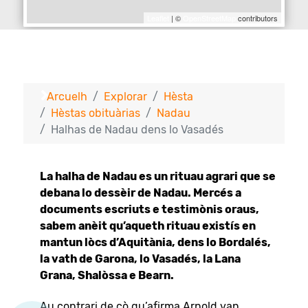
Leaflet
| ©
OpenStreetMap
contributors
Arcuelh
Explorar
Hèsta
Hèstas obituàrias
Nadau
Halhas de Nadau dens lo Vasadés
La halha de Nadau es un rituau agrari que se
debana lo dessèir de Nadau. Mercés a
documents escriuts e testimònis oraus,
sabem anèit qu’aqueth rituau existís en
mantun lòcs d’Aquitània, dens lo Bordalés,
la vath de Garona, lo Vasadés, la Lana
Grana, Shalòssa e Bearn.
Au contrari de çò qu’afirma Arnold van