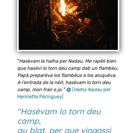
"
Hasèvam la halha per Nadau. Me rapèli bien
que hasèvi lo torn deu camp dab un flambèu.
Papà preparèva los flambèus e los aluquèva.
A l’entrada de la nèit, hasèvam lo torn deu
camp, mon frair e jo.
"
(
Halha Nadau
per
Henriette Péringuey)
"Hasèvam lo torn deu
camp,
au blat, per que vingossi