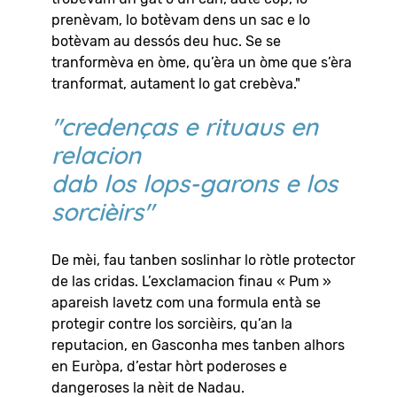
prenèvam, lo botèvam dens un sac e lo
botèvam au dessós deu huc. Se se
tranformèva en òme, qu’èra un òme que s’èra
tranformat, autament lo gat crebèva."
"credenças e rituaus en
relacion
dab los lops-garons e los
sorcièirs"
De mèi, fau tanben soslinhar lo ròtle protector
de las cridas. L’exclamacion finau « Pum »
apareish lavetz com una formula entà se
protegir contre los sorcièirs, qu’an la
reputacion, en Gasconha mes tanben alhors
en Euròpa, d’estar hòrt poderoses e
dangeroses la nèit de Nadau.