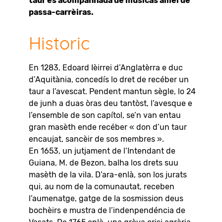
taur es acompanhada de musicas amei de
passa-carrèiras.
Historic
En 1283, Edoard Ièirrei d’Anglatèrra e duc
d’Aquitània, concedís lo dret de recéber un
taur a l’avescat. Pendent mantun sègle, lo 24
de junh a duas òras deu tantòst, l’avesque e
l’ensemble de son capítol, se’n van entau
gran masèth ende recéber « don d’un taur
encaujat, sancèir de sos membres ».
En 1653, un jutjament de l’Intendant de
Guiana, M. de Bezon, balha los drets suu
masèth de la vila. D’ara-enlà, son los jurats
qui, au nom de la comunautat, receben
l’aumenatge, gatge de la sosmission deus
bochèirs e mustra de l’indenpendéncia de