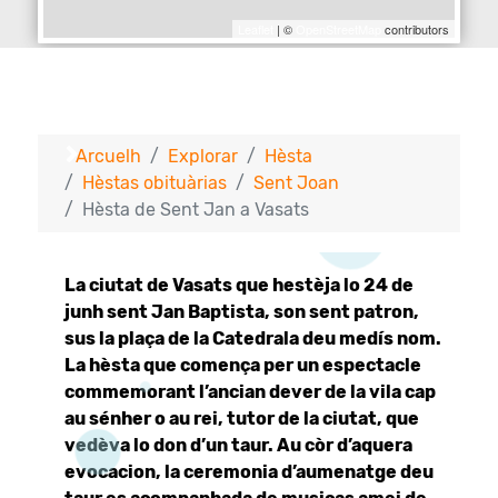
Leaflet
| ©
OpenStreetMap
contributors
Arcuelh
Explorar
Hèsta
Hèstas obituàrias
Sent Joan
Hèsta de Sent Jan a Vasats
La ciutat de Vasats que hestèja lo 24 de
junh sent Jan Baptista, son sent patron,
sus la plaça de la Catedrala deu medís nom.
La hèsta que comença per un espectacle
commemorant l’ancian dever de la vila cap
au sénher o au rei, tutor de la ciutat, que
vedèva lo don d’un taur. Au còr d’aquera
evocacion, la ceremonia d’aumenatge deu