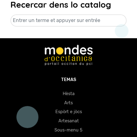
Recercar dens lo catalog
TEMAS
Hèsta
Arts
Espòrt e jòcs
Artesanat
Sous-menu 5