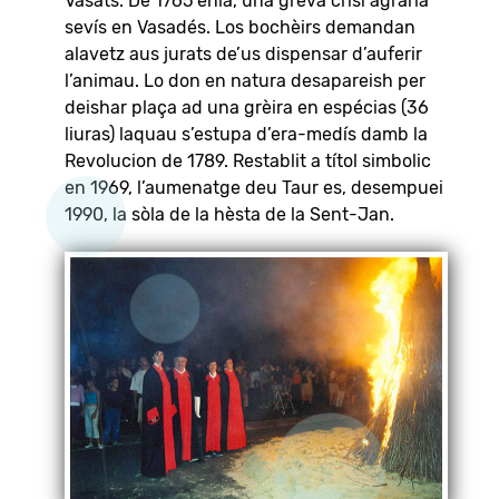
Vasats. De 1765 enlà, una grèva crisi agrària
sevís en Vasadés. Los bochèirs demandan
alavetz aus jurats de’us dispensar d’auferir
l’animau. Lo don en natura desapareish per
deishar plaça ad una grèira en espécias (36
liuras) laquau s’estupa d’era-medís damb la
Revolucion de 1789. Restablit a títol simbolic
en 1969, l’aumenatge deu Taur es, desempuei
1990, la sòla de la hèsta de la Sent-Jan.