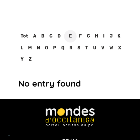
Tot
A
B
C
D
E
F
G
H
I
J
K
L
M
N
O
P
Q
R
S
T
U
V
W
X
Y
Z
No entry found