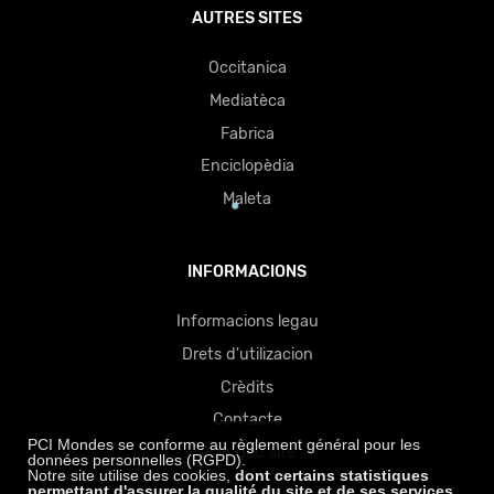
AUTRES SITES
Occitanica
Mediatèca
Fabrica
Enciclopèdia
Maleta
INFORMACIONS
Informacions legau
Drets d'utilizacion
Crèdits
Contacte
PCI Mondes se conforme au règlement général pour les
Plan deu site
données personnelles (RGPD).
Notre site utilise des cookies,
dont certains statistiques
permettant d'assurer la qualité du site
et de ses services
.