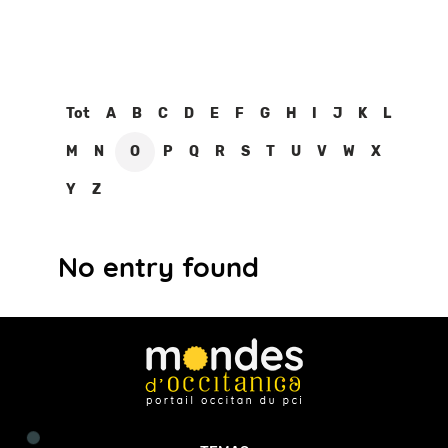
Tot
A
B
C
D
E
F
G
H
I
J
K
L
M
N
O
P
Q
R
S
T
U
V
W
X
Y
Z
No entry found