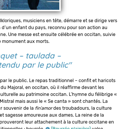
lkloriques, musiciens en tête, démarre et se dirige vers
 d’un enfant du pays, reconnu pour son action au
ane. Une messe est ensuite célébrée en occitan, suivie
le monument aux morts.
nquet –
taulada
–
ttendu par le public"
par le public. Le repas traditionnel – confit et haricots
du Majoral, en occitan, où il réaffirme devant les
ulturelle au patrimoine occitan. L’hymne du félibrige «
istral mais aussi le « Se canta » sont chantés. La
r souvenir de la
fin’amor
des troubadours, la culture
 et sagesse amoureuse aux dames. La reine de la
 prouveront leur attachement à la culture occitane en
tionnelles : bourrée,
(Bourrée plainière)
valse,