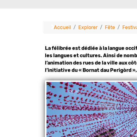
Accueil
Explorer
Fête
Festiv
La félibrée est dédiée à la langue occi
les langues et cultures. Ainsi de nomb
l’animation des rues de la ville aux cô
l’initiative du « Bornat dau Perigòrd