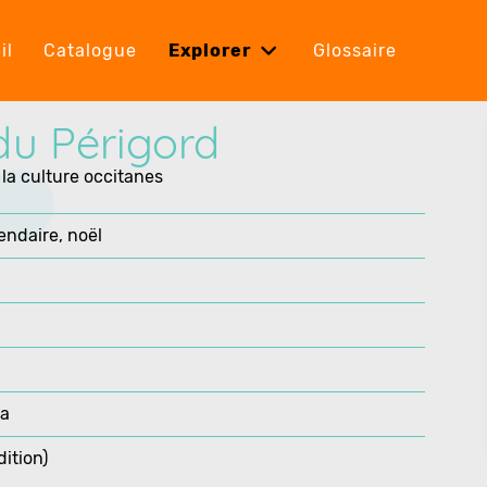
il
Catalogue
Explorer
Glossaire
du Périgord
 la culture occitanes
endaire, noël
ra
dition)