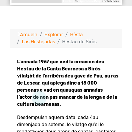
Leaflet
| ©
OpenStreetMap
contributors
Arcuelh
Explorar
Hèsta
Las Hestejadas
Hestau de Siròs
L'annada 1967 que ved la creacion deu
Hestau de la Canta Bearnesa a Siròs
vilatjòt de l’arribèra deu gave de Pau, au ras
de Lescar, qui aplega dinc a 15 000
personas e vad en quauquas annadas
l’actor de non pas mancar de la lenga e de la
cultura bearnesas.
Desdempuish aquera data, cada 4au
dimenjada de seteme, lo vilatge qu’ei lo
rendetz-vos deus grops de cantas, cantaires