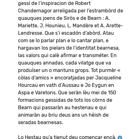
gessí de l’inspiracion de Robert
Chandernagor arreligada per l’estrambòrd de
quauques joens de Siròs e de Bearn : A.
Mariette, J. Hounieu, L. Mandère et A. Arette-
Lendresse. Que s’i escadón d’abòrd. Atau
com se lo parlar plan e lo cantar plan, e
hargavan los pielars de l’identitat bearnesa,
las valors qui calè afirmar e transméter. En
quauques annadas, cada vilatge que va
produíser un o mantuns grops. Tot purmèr «
còlas d’amics » encoratjadas per Jacqueline
Hourcau en vath d’Aussau e Jo Eygun en
Aspa e Varetons. Que seràn lèu mei de 150
formacions gessidas de tots los còrns de
Bearn qui passaràn au hestenau e qui
animaràn au briu deus ans un hèish de
seradas bearnesas.
Lo Hestau qu’a tienut deu començar ençà,