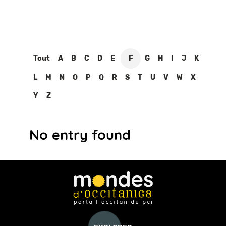
Tout
A
B
C
D
E
F
G
H
I
J
K
L
M
N
O
P
Q
R
S
T
U
V
W
X
Y
Z
No entry found