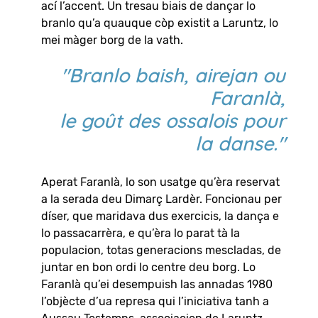
ací l’accent. Un tresau biais de dançar lo
branlo qu’a quauque còp existit a Laruntz, lo
mei màger borg de la vath.
"Branlo baish, airejan ou
Faranlà,
le goût des ossalois pour
la danse."
Aperat Faranlà, lo son usatge qu’èra reservat
a la serada deu Dimarç Lardèr. Foncionau per
díser, que maridava dus exercicis, la dança e
lo passacarrèra, e qu’èra lo parat tà la
populacion, totas generacions mescladas, de
juntar en bon ordi lo centre deu borg. Lo
Faranlà qu’ei desempuish las annadas 1980
l’objècte d’ua represa qui l’iniciativa tanh a