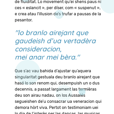
de fluiditat. Lo movement qu’ei shens paus ni
ces « eslancit », per díser, com « suspenut »,
e crea atau l'illusion de’s trufar a pausas de la
pesantor.
"lo branlo airejant que
gaudeish d’ua vertadèra
consideracion,
mei anar mei bèra."
Que s’ac vau bahida d’ajustar qu’aquera
singularitat gestuala deu branlo airejant que
hasó lo son renom qui, desempuish un o dus
decennis, a passat largament las termièras
deu son airau nadau, on los Aussalés
segueishen de’u consacrar ua veneracion qui
demora hòrt viva. Pertot on testimoniam uei
lo dia de l’interès per las danças, las musicas