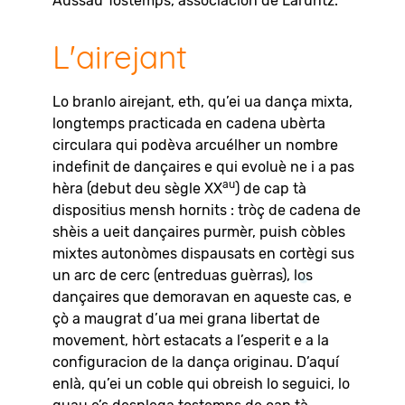
Aussau Tostemps, associacion de Laruntz.
L'airejant
Lo branlo airejant, eth, qu’ei ua dança mixta,
longtemps practicada en cadena ubèrta
circulara qui podèva arcuélher un nombre
indefinit de dançaires e qui evoluè ne i a pas
au
hèra (debut deu sègle XX
) de cap tà
dispositius mensh hornits : tròç de cadena de
shèis a ueit dançaires purmèr, puish còbles
mixtes autonòmes dispausats en cortègi sus
un arc de cerc (entreduas guèrras), los
dançaires que demoravan en aqueste cas, e
çò a maugrat d’ua mei grana libertat de
movement, hòrt estacats a l’esperit e a la
configuracion de la dança originau. D’aquí
enlà, qu’ei un coble qui obreish lo seguici, lo