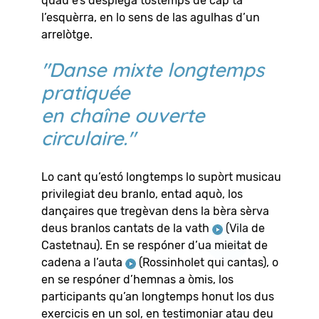
quau e’s desplega tostemps de cap tà
l’esquèrra, en lo sens de las agulhas d’un
arrelòtge.
"Danse mixte longtemps
pratiquée
en chaîne ouverte
circulaire."
Lo cant qu’estó longtemps lo supòrt musicau
privilegiat deu branlo, entad aquò, los
dançaires que tregèvan dens la bèra sèrva
deus branlos cantats de la vath
(Vila de
Castetnau)
. En se respóner d’ua mieitat de
cadena a l’auta
(Rossinholet qui cantas)
, o
en se respóner d’hemnas a òmis, los
participants qu’an longtemps honut los dus
exercicis en un sol, en testimoniar atau deu