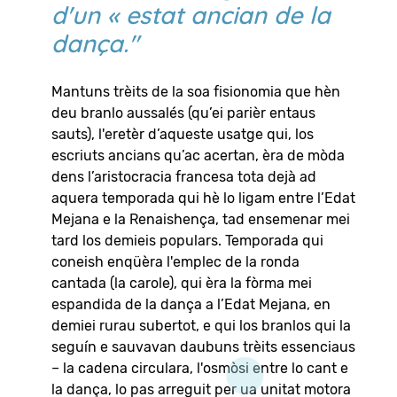
d'un « estat ancian de la
dança."
Mantuns trèits de la soa fisionomia que hèn
deu branlo aussalés (qu’ei parièr entaus
sauts), l'eretèr d’aqueste usatge qui, los
escriuts ancians qu’ac acertan, èra de mòda
dens l’aristocracia francesa tota dejà ad
aquera temporada qui hè lo ligam entre l’Edat
Mejana e la Renaishença, tad ensemenar mei
tard los demieis populars. Temporada qui
coneish enqüèra l'emplec de la ronda
cantada (la carole), qui èra la fòrma mei
espandida de la dança a l’Edat Mejana, en
demiei rurau subertot, e qui los branlos qui la
seguín e sauvavan daubuns trèits essenciaus
– la cadena circulara, l'osmòsi entre lo cant e
la dança, lo pas arreguit per ua unitat motora