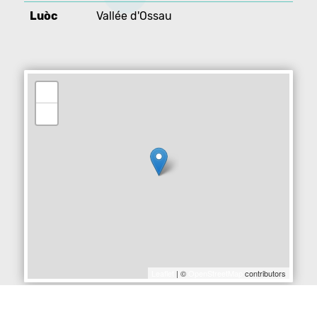
Luòc
Vallée d'Ossau
+
−
Leaflet
| ©
OpenStreetMap
contributors