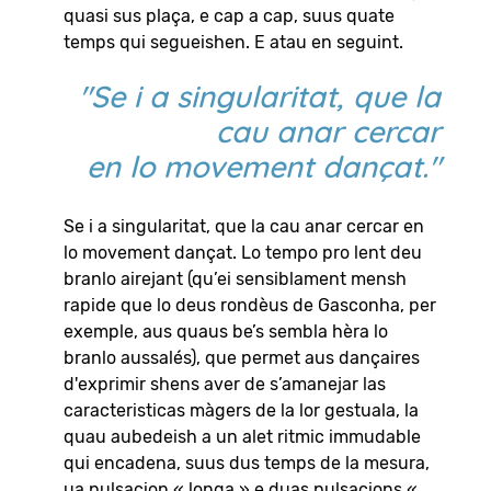
quasi sus plaça, e cap a cap, suus quate
temps qui segueishen. E atau en seguint.
"Se i a singularitat, que la
cau anar cercar
en lo movement dançat."
Se i a singularitat, que la cau anar cercar en
lo movement dançat. Lo tempo pro lent deu
branlo airejant (qu’ei sensiblament mensh
rapide que lo deus rondèus de Gasconha, per
exemple, aus quaus be’s sembla hèra lo
branlo aussalés), que permet aus dançaires
d'exprimir shens aver de s’amanejar las
caracteristicas màgers de la lor gestuala, la
quau aubedeish a un alet ritmic immudable
qui encadena, suus dus temps de la mesura,
ua pulsacion « longa » e duas pulsacions «