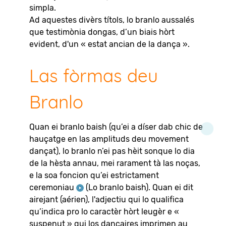
simpla.
Ad aquestes divèrs títols, lo branlo aussalés
que testimònia dongas, d’un biais hòrt
evident, d'un « estat ancian de la dança ».
Las fòrmas deu
Branlo
Quan ei branlo baish (qu’ei a díser dab chic de
hauçatge en las amplituds deu movement
dançat), lo branlo n’ei pas hèit sonque lo dia
de la hèsta annau, mei rarament tà las noças,
e la soa foncion qu’ei estrictament
ceremoniau
(Lo branlo baish)
. Quan ei dit
airejant (aérien), l'adjectiu qui lo qualifica
qu’indica pro lo caractèr hòrt leugèr e «
suspenut » qui los dançaires imprimen au