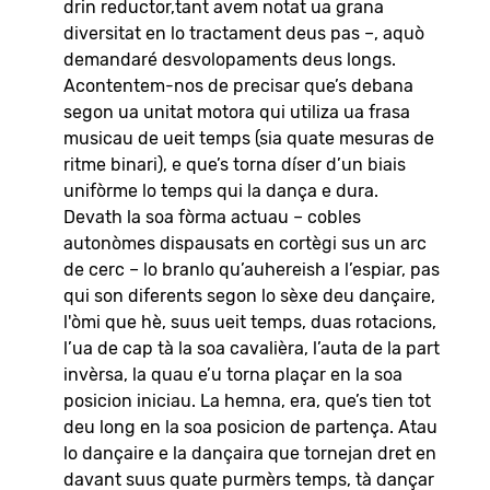
drin reductor,tant avem notat ua grana
diversitat en lo tractament deus pas –, aquò
demandaré desvolopaments deus longs.
Acontentem-nos de precisar que’s debana
segon ua unitat motora qui utiliza ua frasa
musicau de ueit temps (sia quate mesuras de
ritme binari), e que’s torna díser d’un biais
unifòrme lo temps qui la dança e dura.
Devath la soa fòrma actuau – cobles
autonòmes dispausats en cortègi sus un arc
de cerc – lo branlo qu’auhereish a l’espiar, pas
qui son diferents segon lo sèxe deu dançaire,
l'òmi que hè, suus ueit temps, duas rotacions,
l’ua de cap tà la soa cavalièra, l’auta de la part
invèrsa, la quau e’u torna plaçar en la soa
posicion iniciau. La hemna, era, que’s tien tot
deu long en la soa posicion de partença. Atau
lo dançaire e la dançaira que tornejan dret en
davant suus quate purmèrs temps, tà dançar