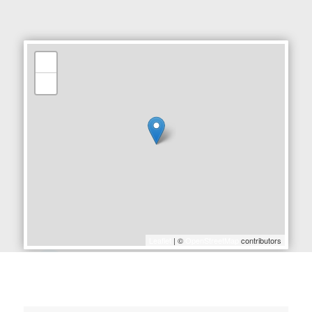
+
−
Leaflet
| ©
OpenStreetMap
contributors