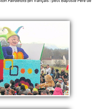
ton Pairdetots
(en français : petit Baptiste Père de