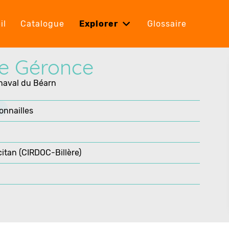
il
Catalogue
Explorer
Glossaire
e Géronce
rnaval du Béarn
onnailles
itan (CIRDOC-Billère)