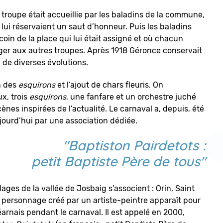
 troupe était accueillie par les baladins de la commune,
i lui réservaient un saut d’honneur. Puis les baladins
in de la place qui lui était assigné et où chacun
ger aux autres troupes. Après 1918 Géronce conservait
 de diverses évolutions.
n des
esquirons
et l’ajout de chars fleuris. On
x, trois
esquirons
, une fanfare et un orchestre juché
nes inspirées de l’actualité. Le carnaval a, depuis, été
jourd’hui par une association dédiée.
"
Baptiston Pairdetots
:
petit Baptiste Père de tous"
ages de la vallée de Josbaig s’associent : Orin, Saint
 personnage créé par un artiste-peintre apparaît pour
nais pendant le carnaval. Il est appelé en 2000,