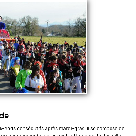
de
k-ends consécutifs après mardi-gras. Il se compose de
e premier dimanche après-midi, attire plus de dix mille